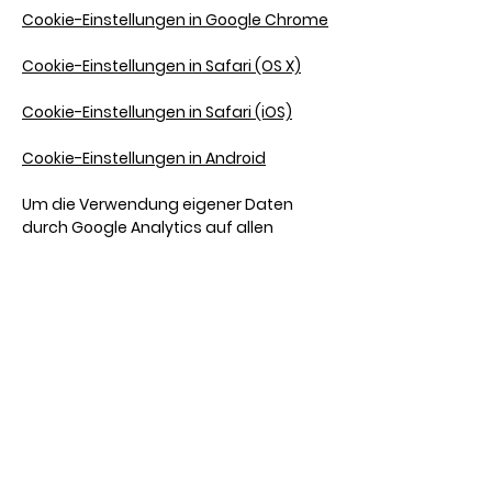
Cookie-Einstellungen in Google Chrome
Cookie-Einstellungen in Safari (OS X)
Cookie-Einstellungen in Safari (iOS)
Cookie-Einstellungen in Android
Um die Verwendung eigener Daten
durch Google Analytics auf allen
Websites abzulehnen und zu
verhindern, bestehen die folgenden
Anweisungen:
https://tools.google.com/dlpage/gaopt
out.
Wir können diese Cookie-Richtlinie
aktualisieren. Wir bitten Nutzer, diese
Seite regelmäßig aufzurufen, um sich
über den aktuellen Stand in Bezug auf
die Verwendung von Cookies auf dem